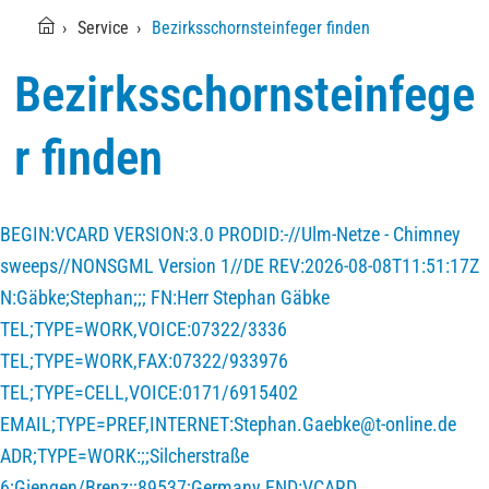
Service
Bezirksschornsteinfeger finden
Bezirksschornsteinfege
r finden
BEGIN:VCARD VERSION:3.0 PRODID:-//Ulm-Netze - Chimney
sweeps//NONSGML Version 1//DE REV:2026-08-08T11:51:17Z
N:Gäbke;Stephan;;; FN:Herr Stephan Gäbke
TEL;TYPE=WORK,VOICE:07322/3336
TEL;TYPE=WORK,FAX:07322/933976
TEL;TYPE=CELL,VOICE:0171/6915402
EMAIL;TYPE=PREF,INTERNET:Stephan.Gaebke@t-online.de
ADR;TYPE=WORK:;;Silcherstraße
6;Giengen/Brenz;;89537;Germany END:VCARD