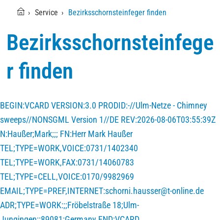
Service
Bezirksschornsteinfeger finden
Bezirksschornsteinfege
r finden
BEGIN:VCARD VERSION:3.0 PRODID:-//Ulm-Netze - Chimney
sweeps//NONSGML Version 1//DE REV:2026-08-06T03:55:39Z
N:Haußer;Mark;;; FN:Herr Mark Haußer
TEL;TYPE=WORK,VOICE:0731/1402340
TEL;TYPE=WORK,FAX:0731/14060783
TEL;TYPE=CELL,VOICE:0170/9982969
EMAIL;TYPE=PREF,INTERNET:schorni.hausser@t-online.de
ADR;TYPE=WORK:;;Fröbelstraße 18;Ulm-
Jungingen;;89081;Germany END:VCARD